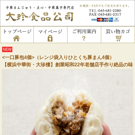
NEW
<一口豚包4個>（レンジ袋入りひとくち豚まん4個）
【横浜中華街・大珍樓】創業昭和22年老舗店手作り絶品の味