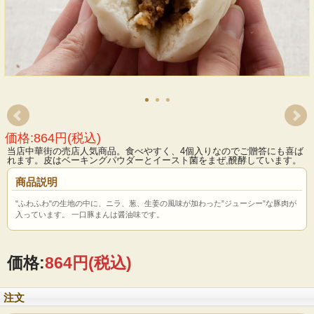
価格:864円(税込)
当店中華街の売店人気商品。食べやすく、4個入りなのでご贈答にも喜ば
れます。皮はベーキングパウダーとイースト菌をまぜ,醗酵しています。
商品説明
"ふわふわ"の生地の中に、ニラ、葱、生姜の風味が加わった”ジューシー”な豚肉が
入っています。 一口豚まんは醤油味です。
価格:
864円
(税込)
注文