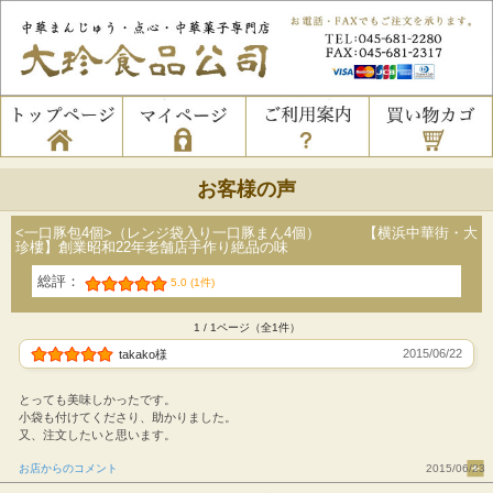
お客様の声
<一口豚包4個>（レンジ袋入り一口豚まん4個） 【横浜中華街・大
珍樓】創業昭和22年老舗店手作り絶品の味
総評：
5.0 (1件)
1 / 1ページ（全1件）
2015/06/22
takako様
とっても美味しかったです。
小袋も付けてくださり、助かりました。
又、注文したいと思います。
お店からのコメント
2015/06/23