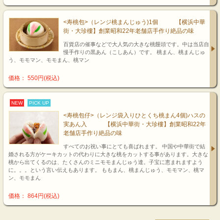
<寿桃包>（レンジ桃まんじゅう)1個 【横浜中華
街・大珍樓】創業昭和22年老舗店手作り絶品の味
百貨店の催事などで大人気の大きな桃饅頭です。中は当店自
慢手作りの黒あん（こしあん）です。 桃まん、桃まんじゅ
う、モモマン、モモまん、桃マン
価格： 550円(税込)
NEW
PICK UP
<寿桃包仔>（レンジ袋入りひとくち桃まん4個)ハスの
実あん入 【横浜中華街・大珍樓】創業昭和22年
老舗店手作り絶品の味
すべてのお祝い事にとても喜ばれます。 中国や中華街で結
婚される方がケーキカットの代わりに大きな桃をカットする事があります。大きな
桃から出てくるのは、たくさんのミニモモまんじゅう達。子宝に恵まれますよう
に。。。という言い伝えもあります。 ももまん、桃まんじゅう、モモマン、桃マ
ン、モモまん
価格： 864円(税込)