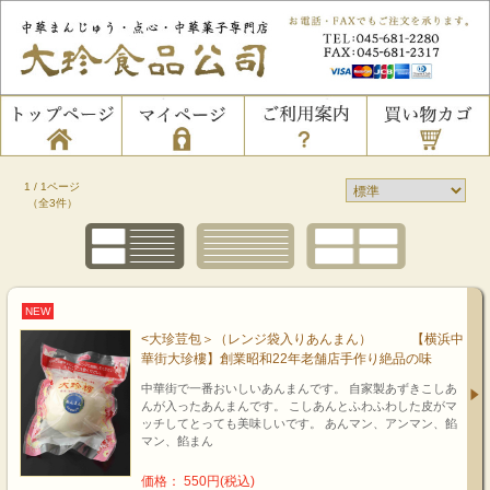
1 / 1ページ
（全3件）
NEW
<大珍荳包＞（レンジ袋入りあんまん） 【横浜中
華街大珍樓】創業昭和22年老舗店手作り絶品の味
中華街で一番おいしいあんまんです。 自家製あずきこしあ
んが入ったあんまんです。 こしあんとふわふわした皮がマ
ッチしてとっても美味しいです。 あんマン、アンマン、餡
マン、餡まん
価格： 550円(税込)