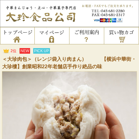
2位
NEW
PICK UP
＜大珍肉包＞（レンジ袋入り肉まん） 【横浜中華街・
大珍樓】創業昭和22年老舗店手作り絶品の味