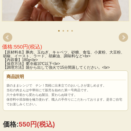
価格:550円(税込)
【原材料名】豚肉、玉ねぎ、キャベツ、砂糖、食塩、小麦粉、大豆粉、
胡椒、イースト、ラード、胡麻油、調味料など<br>
【内容量】180g<br>
【保存方法】要冷蔵10℃以下<br>
【調理方法】袋から出して強火で15分間蒸してください。<br>
商品説明
袋のままレンジで チン！気軽に出来立てのおいしさが楽しめます。
当社の肉まんは中華街にて販売を始めた第一号商品です。
六十余年前から変わらぬ製法、変わらぬ味です。
保存料や添加物を極力使わず、職人の手作りにこだわっております。是非ご自宅
でお楽しみください。
価格:
550円
(税込)