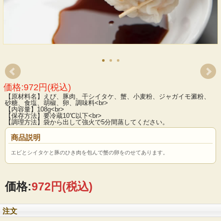
価格:972円(税込)
【原材料名】えび、豚肉、干シイタケ、蟹、小麦粉、ジャガイモ澱粉、
砂糖、食塩、胡椒、卵、調味料<br>
【内容量】108g<br>
【保存方法】要冷蔵10℃以下<br>
【調理方法】袋から出して強火で5分間蒸してください。
商品説明
エビとシイタケと豚のひき肉を包んで蟹の卵をのせてあります。
価格:
972円
(税込)
注文