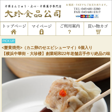
PICK UP
<蟹黄焼売>（カニ卵のせエビシューマイ）6個入り
【横浜中華街・大珍楼】創業昭和22年老舗店手作り絶品の味