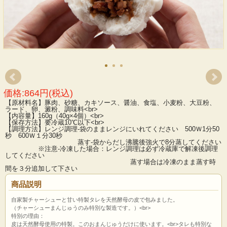
価格:864円(税込)
【原材料名】豚肉、砂糖、カキソース、醤油、食塩、小麦粉、大豆粉、
ラード、卵、澱粉、調味料<br>
【内容量】160g（40g×4個）<br>
【保存方法】要冷蔵10℃以下<br>
【調理方法】レンジ調理-袋のままレンジにいれてください 500Ｗ1分50
秒 600Ｗ１分30秒
蒸す-袋からだし沸騰後強火で8分蒸してください
※注意-冷凍した場合：レンジ調理は必ず冷蔵庫で解凍後調理
してください
蒸す場合は冷凍のまま蒸す時
間を３分追加して下さい
商品説明
自家製チャーシューと甘い特製タレを天然酵母の皮で包みました。
（チャーシューまんじゅうのみ特別な製造です。）<br>
特別の理由：
皮は天然酵母使用の特製。このおまんじゅうだけに使います。<br>タレも特別な