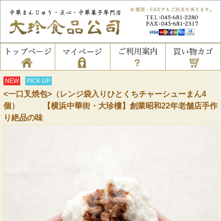
NEW
PICK UP
<一口叉焼包>（レンジ袋入りひとくちチャーシューまん4
個） 【横浜中華街・大珍樓】創業昭和22年老舗店手作
り絶品の味